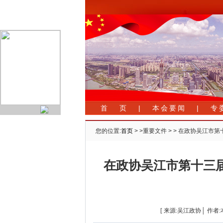
首 页
|
本会要闻
|
专
您的位置:
首页
> >重要文件 > > 在政协吴江
在政协吴江市第十三
[ 来源:吴江政协│ 作者:本网报