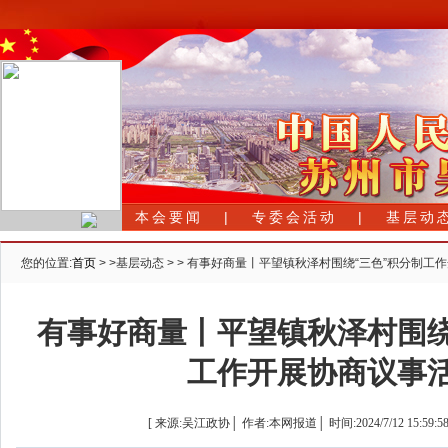
首 页
|
本会要闻
|
专委会活动
|
基层动
您的位置:
首页
> >基层动态 > > 有事好商量丨平望镇秋泽村围绕“三色”积分制
有事好商量丨平望镇秋泽村围绕
工作开展协商议事
[ 来源:吴江政协│ 作者:本网报道│ 时间:2024/7/12 15:59:58 